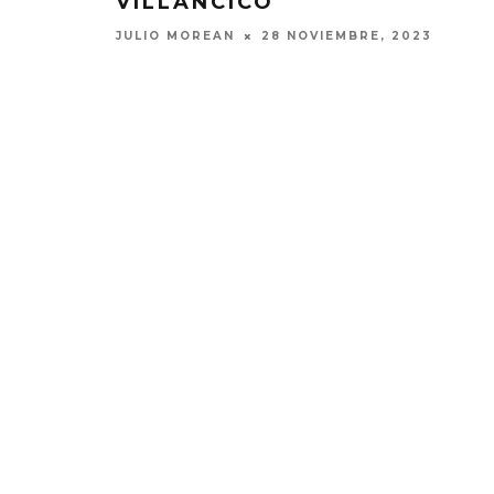
VILLANCICO
JULIO MOREAN
28 NOVIEMBRE, 2023
EDGAR BAJO EL AGUA ABRE
GHOST 
UN NUEVO CAPÍTULO CON
GLOBA
‘CAMPO, PUERTA’
CONCIERTO 
CON FUNCI
6 AGOSTO, 2026