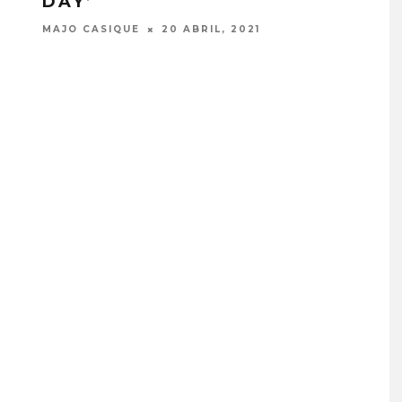
DAY’
MAJO CASIQUE
20 ABRIL, 2021
PROYECTARÁ
KAROL G PRESENTA
LMENTE EL
TRACKLIST DE SU ÁLBUM
‘2 BIG TO RIG’
‘NO ME ARREPIENTO DE
ÓN EN CARACAS
SENTIR TANTO’