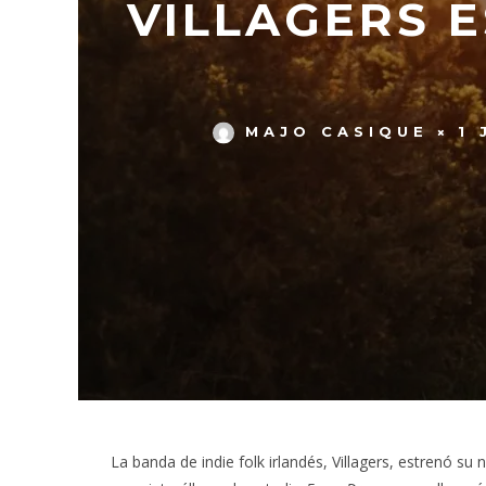
VILLAGERS E
MAJO CASIQUE
1 
La banda de indie folk irlandés, Villagers, estrenó su 