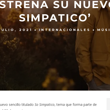
STRENA SU NUEV
SIMPATICO’
JULIO, 2021
INTERNACIONALES
MÚS
nuevo sencillo titulado
So Simpatico
, tema que forma parte de