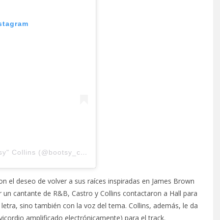
nstagram
Una publicación compartida de William "Bootsy" Collins (@bootsy_collins)
con el deseo de volver a sus raíces inspiradas en James Brown
un cantante de R&B, Castro y Collins contactaron a Hall para
letra, sino también con la voz del tema. Collins, además, le da
lavicordio amplificado electrónicamente) para el track.