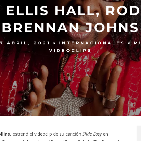
 ELLIS HALL, RO
BRENNAN JOHNS
7 ABRIL, 2021
INTERNACIONALES
M
VIDEOCLIPS
llins
, estrenó el videoclip de su canción
Slide Easy
en