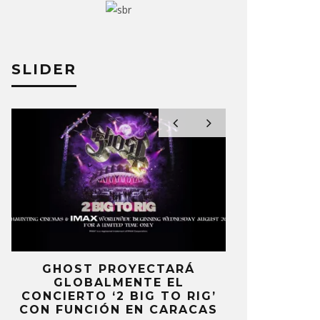
SLIDER
E
GHOST PROYECTARÁ
KAROL 
GLOBALMENTE EL
TRACKLIST
CONCIERTO ‘2 BIG TO RIG’
‘NO ME A
CON FUNCIÓN EN CARACAS
SENTI