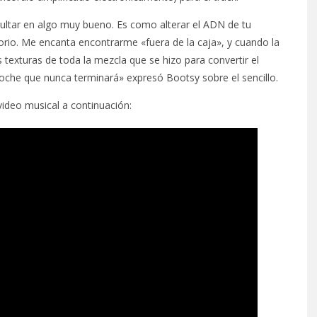
sultar en algo muy bueno. Es como alterar el ADN de tu
orio. Me encanta encontrarme «fuera de la caja», y cuando la
s texturas de toda la mezcla que se hizo para convertir el
oche que nunca terminará» expresó Bootsy sobre el sencillo.
 video musical a continuación: