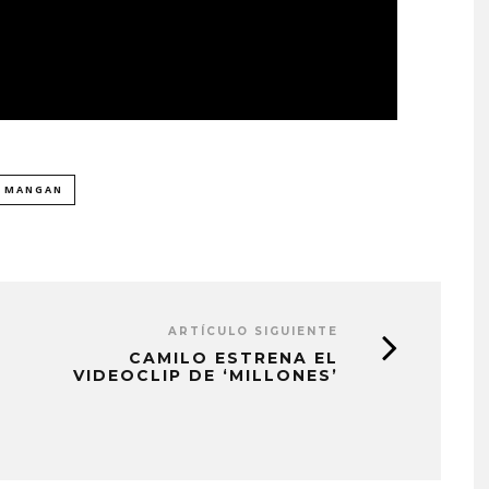
 MANGAN
ARTÍCULO SIGUIENTE
CAMILO ESTRENA EL
VIDEOCLIP DE ‘MILLONES’
EDGAR BAJO EL AGUA ABR
UN NUEVO CAPÍTULO CON
‘CAMPO, PUERTA’
6 AGOSTO, 2026