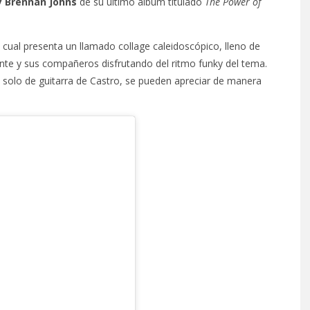
 y Brennan Johns
de su último álbum titulado
The Power of
el cual presenta un llamado collage caleidoscópico, lleno de
tante y sus compañeros disfrutando del ritmo funky del tema.
l solo de guitarra de Castro, se pueden apreciar de manera