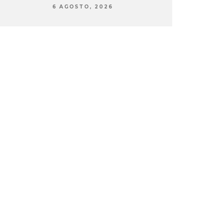
6 AGOSTO, 2026
6 AG