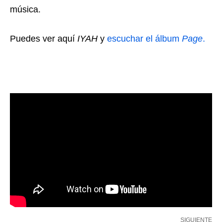
música.
Puedes ver aquí
IYAH
y
escuchar el álbum
Page
.
SIGUIENTE