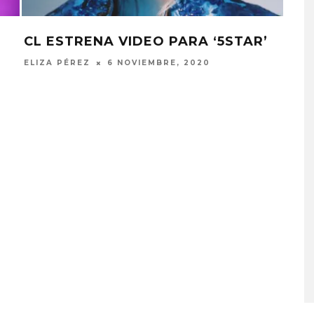
CL ESTRENA VIDEO PARA ‘5STAR’
MI
DE 
ELIZA PÉREZ
6 NOVIEMBRE, 2020
ELIZ
MONET IN BLUE EXPLORA 
FRAGILIDAD DEL TIEMPO
CON ‘ALONSO’
7 AGOSTO, 2026