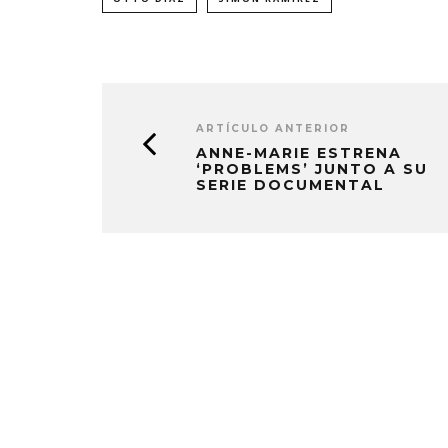
ARTÍCULO ANTERIOR
ANNE-MARIE ESTRENA
‘PROBLEMS’ JUNTO A SU
SERIE DOCUMENTAL
KISS OF L
SENCIL
4 AGO