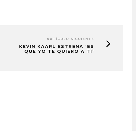
ARTÍCULO SIGUIENTE
KEVIN KAARL ESTRENA ‘ES
QUE YO TE QUIERO A TI’
IFE LANZA EL
CHANGING PLACES IN THE
LO ‘SWEAT’
FIRE LANZA ‘A CASE
AGAINST THE WORLD’
STO, 2026
5 AGOSTO, 2026