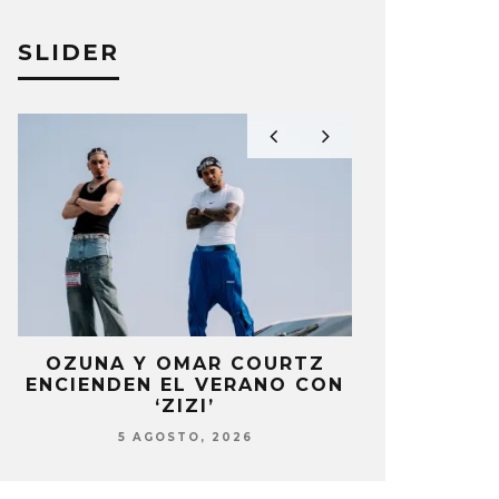
SLIDER
OZUNA Y OMAR COURTZ
NOWZ C
ENCIENDEN EL VERANO CON
SENCILL
‘ZIZI’
5 AG
5 AGOSTO, 2026