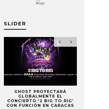
O MOREAN
12 DICIEMBRE, 2024
JULIO MOREAN
SLIDER
E
GHOST PROYECTARÁ
KAROL 
GLOBALMENTE EL
TRACKLIST
CONCIERTO ‘2 BIG TO RIG’
‘NO ME A
CON FUNCIÓN EN CARACAS
SENTI