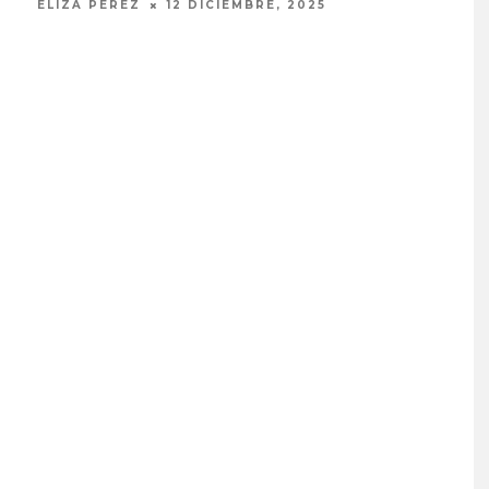
ELIZA PÉREZ
12 DICIEMBRE, 2025
JULI
EDGAR BAJO EL AGUA ABR
UN NUEVO CAPÍTULO CON
‘CAMPO, PUERTA’
6 AGOSTO, 2026