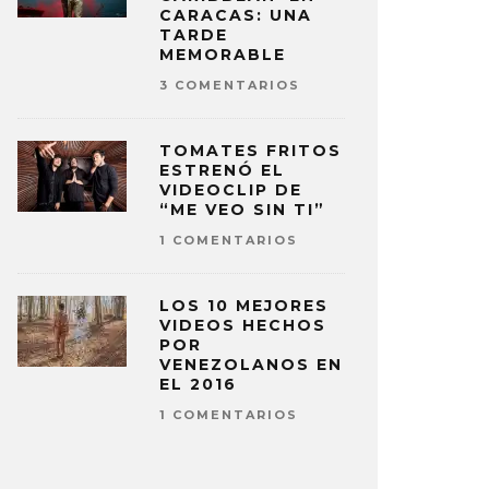
CARACAS: UNA
TARDE
MEMORABLE
3 COMENTARIOS
TOMATES FRITOS
ESTRENÓ EL
VIDEOCLIP DE
“ME VEO SIN TI”
1 COMENTARIOS
LOS 10 MEJORES
VIDEOS HECHOS
POR
VENEZOLANOS EN
EL 2016
1 COMENTARIOS
LIE EILISH PRESENTA SU TINY
BILLIE EIL
K JUNTO A FINNEAS
PRESENTA