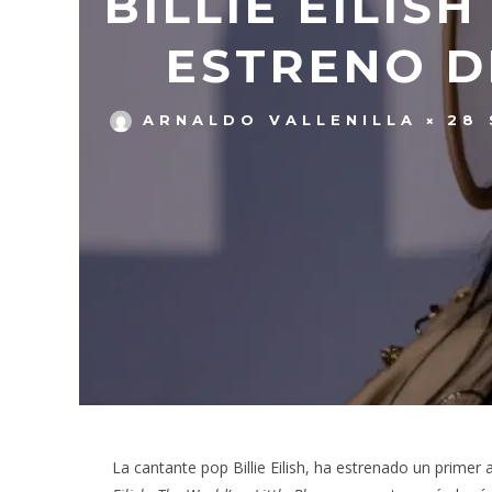
BILLIE EILIS
ESTRENO D
ARNALDO VALLENILLA
28 
La cantante pop Billie Eilish, ha estrenado un prime