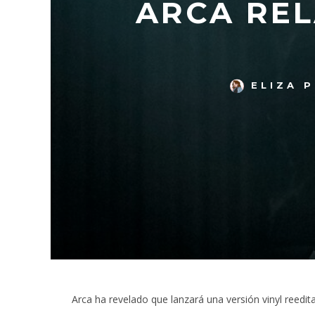
ARCA REL
ELIZA 
Arca ha revelado que lanzará una versión vinyl reedi