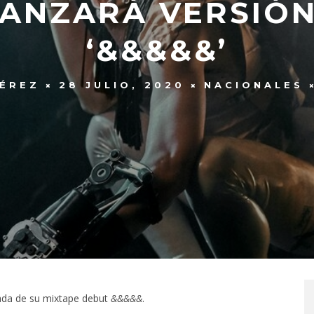
ANZARÁ VERSIÓN
‘&&&&&’
PÉREZ
28 JULIO, 2020
NACIONALES
tada de su mixtape debut
&&&&&
.