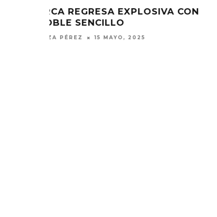
TAVO
ARCA Y TOKISCHA SE UNEN PAR
ÁN EN
‘CHAMA’
ELIZA PÉREZ
13 SEPTIEMBRE, 2024