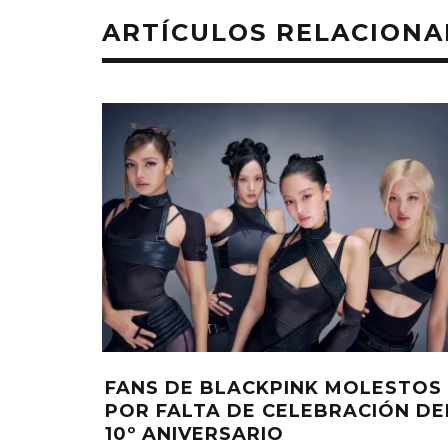
ARTÍCULOS RELACION
CILLO
RED VELVET REGRESA CON EL E
‘VELVET SUMMER’
ELIZA PÉREZ
3 AGOSTO, 2026