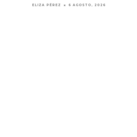
MONET IN BLUE EXPLORA LA
JOAQUIN
FRAGILIDAD DEL TIEMPO
‘VERANO E
CON ‘ALONSO’
7 AGO
7 AGOSTO, 2026