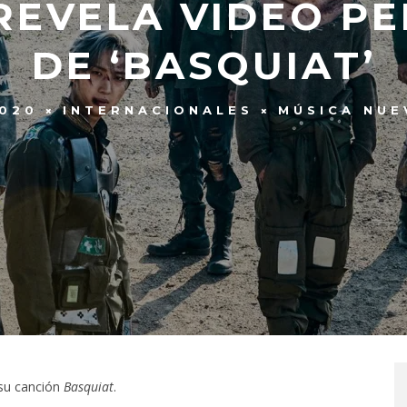
REVELA VIDEO P
DE ‘BASQUIAT’
2020
INTERNACIONALES
MÚSICA NUE
su canción
Basquiat
.