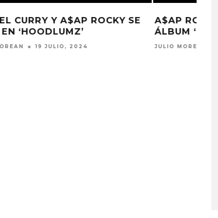
E
A$AP ROCKY ANUNCIA SU NUEVO
ÁLBUM ‘DON’T BE DUMB’
JULIO MOREAN
25 JUNIO, 2024
PLACES IN THE
OZUNA Y OMAR COURTZ
NZA ‘A CASE
ENCIENDEN EL VERANO CO
 THE WORLD’
‘ZIZI’
STO, 2026
5 AGOSTO, 2026