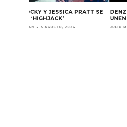
RATT SE
DENZEL CURRY Y A$AP ROCKY S
UNEN EN ‘HOODLUMZ’
JULIO MOREAN
19 JULIO, 2024
KISS OF LIFE LANZA EL
CHANGING 
SENCILLO ‘SWEAT’
FIRE LA
AGAINST
4 AGOSTO, 2026
5 AGO