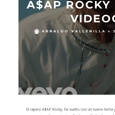
A$AP ROCKY 
VIDEO
ARNALDO VALLENILLA
El rapero A$AP Rocky, ha vuelto con un nuevo tema y 