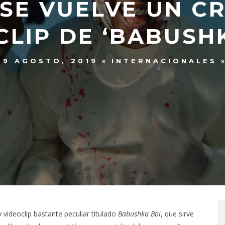
SE VUELVE UN CR
CLIP DE ‘BABUSHK
29 AGOSTO, 2019
INTERNACIONALES
videoclip bastante peculiar titulado
Babushka Boi
, que sirve