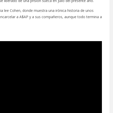
e liberado de una prisión sueca en julio del presente año.
adia lee Cohen, donde muestra una irónica historia de unos
 encarcelar a A$AP y a sus compañeros, aunque todo termina a