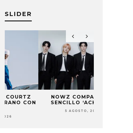
SLIDER
NOWZ COMPARTE EL
POL GRA
N
SENCILLO ‘ACHILLES’
GUARDIA EN
5 AGOSTO, 2026
5 AG