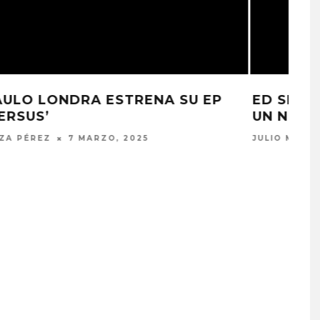
ED SHEERAN OFRECE DETALLES DE
UN NUEVO ÁLBUM
JULIO MOREAN
12 DICIEMBRE, 2024
A COMPARTE
DANIELA SPALLA INICIA
N LA CIUDAD’
NUEVA ERA CON ‘LA ESPINA
STO, 2026
7 AGOSTO, 2026