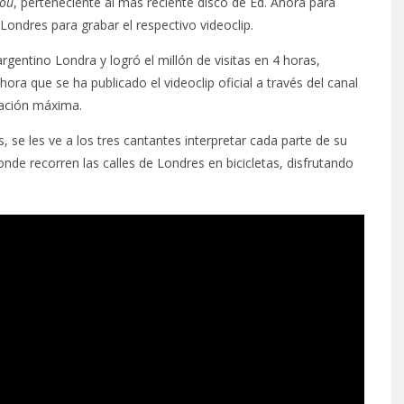
You
, perteneciente al más reciente disco de Ed. Ahora para
Londres para grabar el respectivo videoclip.
argentino Londra y logró el millón de visitas en 4 horas,
a que se ha publicado el videoclip oficial a través del canal
bación máxima.
s, se les ve a los tres cantantes interpretar cada parte de su
de recorren las calles de Londres en bicicletas, disfrutando