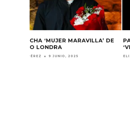
LLA’ DE
PAULO LONDRA ESTRENA SU EP
‘VERSUS’
ELIZA PÉREZ
7 MARZO, 2025
RØZ LANZA EL ÁLBUM ‘SE
JOAQUIN
ESTÁ HACIENDO TARDE’
‘VERANO E
7 AGOSTO, 2026
7 AGO