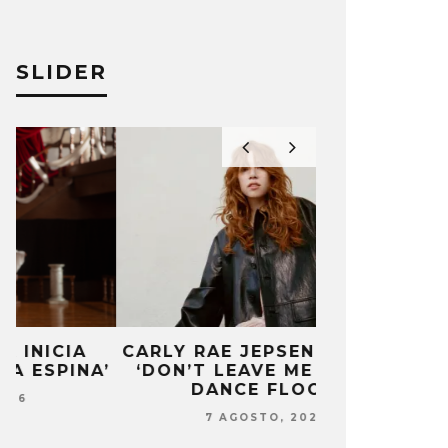
SLIDER
CARLY RAE JEPSEN PUBLICA
MONET IN B
’
‘DON’T LEAVE ME ON THE
FRAGILIDA
DANCE FLOOR’
CON 
7 AGOSTO, 2026
7 AG