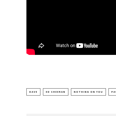
DAVE
ED SHEERAN
NOTHING ON YOU
PA