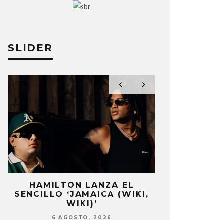
SLIDER
HAMILTON LANZA EL
EDGAR BAJO
SENCILLO ‘JAMAICA (WIKI,
UN NUEVO 
WIKI)’
‘CAMP
6 AGOSTO, 2026
6 AG