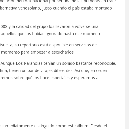
olución del rock nacional por ser una de las primeras en traer
 alternativa venezolano, justo cuando el país estaba montado
008 y la calidad del grupo los llevaron a volverse una
ra aquellos que los habían ignorado hasta ese momento.
suelta, su repertorio está disponible en servicios de
uen momento para empezar a escucharlos.
Aunque Los Paranoias tenían un sonido bastante reconocible,
lma, tienen un par de virajes diferentes. Así que, en orden
remos sobre qué los hace especiales y esperamos a
an inmediatamente distinguido como este álbum. Desde el