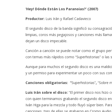
‘Hey! Dónde Están Los Paranoias?’ (2007)
Productor:
Luis Irán y Rafael Cadavieco
El segundo disco de la banda significó su consagraci
limpias, coros más pegajosos y canciones más llamati
dejan un disco impecable.
Canción a canción se puede notar como el grupo perfe
con temas más rápidos como “Superhistorias” o las sa
Aunque para muchos el segundo disco es una maldició
y un permiso para experimentar un poco con sus comp
Canciones obligatorias: “
Superhistorias”
,
“Sobre mí
Luis Irán sobre el disco:
“El primer disco nos hizo 
KAROL G PRESENTA
FANS DE
con quien terminamos grabando el segundo disco en s
TRACKLIST DE SU ÁLBUM
MOLESTOS 
‘NO ME ARREPIENTO DE
CELEBRAC
Iván Higa para la mezcla y todo fluyó súper bien. P
S
SENTIR TANTO’
ANIV
canciones, tres de ellas se grabaron en Cromo Audio 