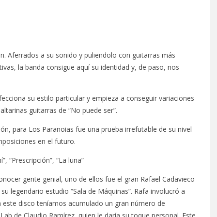
ón. Aferrados a su sonido y puliendolo con guitarras más
vas, la banda consigue aquí su identidad y, de paso, nos
cciona su estilo particular y empieza a conseguir variaciones
ltarinas guitarras de “No puede ser”.
n, para Los Paranoias fue una prueba irrefutable de su nivel
osiciones en el futuro.
”, “Prescripción”, “La luna”
conocer gente genial, uno de ellos fue el gran Rafael Cadavieco
 BLACKPINK
BLIND CHANNEL REGRESA
u legendario estudio “Sala de Máquinas”. Rafa involucró a
POR FALTA DE
CON DOBLE SINGLE Y
IÓN DEL 10º
ANUNCIA EL ÁLBUM
ara este disco teníamos acumulado un gran número de
ERSARIO
‘PAINSTREAM’
Lab de Claudio Ramírez, quien le daría su toque personal. Este