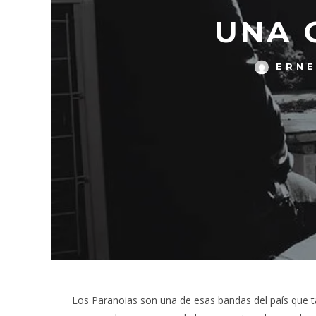
UNA 
ERN
Los Paranoias son una de esas bandas del país que t