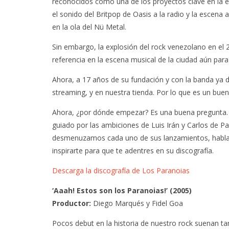
reconocidos como una de los proyectos clave en la ev
el sonido del Britpop de Oasis a la radio y la escena
en la ola del Nü Metal.
Sin embargo, la explosión del rock venezolano en el 2
referencia en la escena musical de la ciudad aún pa
Ahora, a 17 años de su fundación y con la banda ya di
streaming, y en nuestra tienda. Por lo que es un b
Ahora, ¿por dónde empezar? Es una buena pregunta. 
guiado por las ambiciones de Luis Irán y Carlos de Pa
desmenuzamos cada uno de sus lanzamientos, habla
inspirarte para que te adentres en su discografía.
Descarga la discografía de Los Paranoias
‘Aaah! Estos son los Paranoias!’ (2005)
Productor:
Diego Marqués y
Fidel Goa
Pocos debut en la historia de nuestro rock suenan t