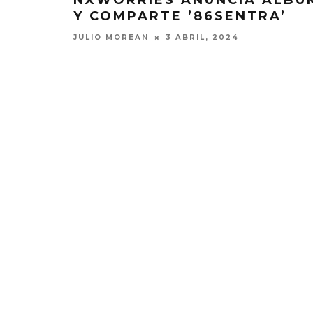
NXWORRIES ANUNCIA ÁLBU
Y COMPARTE ’86SENTRA’
JULIO MOREAN
3 ABRIL, 2024
MONET IN BLUE EXPLORA LA
JOAQUIN
FRAGILIDAD DEL TIEMPO
‘VERANO E
CON ‘ALONSO’
7 AGO
7 AGOSTO, 2026