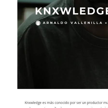
KNXWLEDGE
ARNALDO VALLENILLA
Knxwledge es más conocido por ser un productor mus