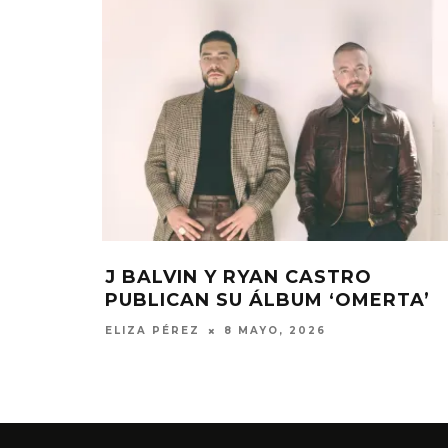
 Y RYAN CASTRO
J BALVIN, RYAN
N ÁLBUM COLABORATIVO
SNAKE ESTRENA
’
ELIZA PÉREZ
27 FEB
9 ABRIL, 2026