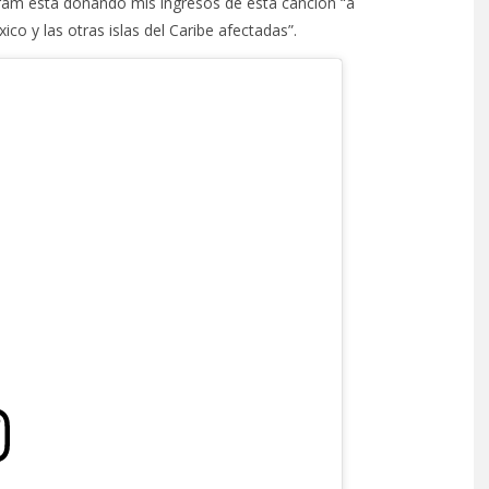
gram está donando mis ingresos de esta canción “a
co y las otras islas del Caribe afectadas”.