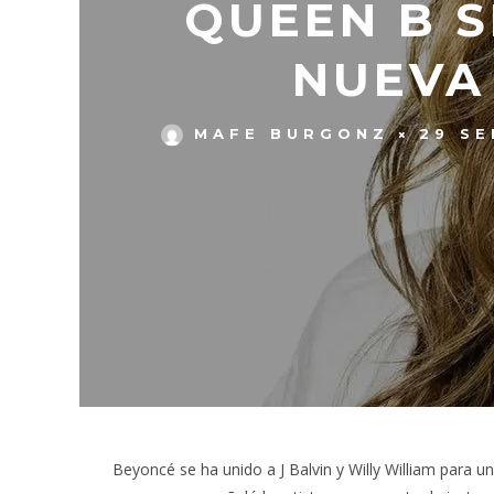
QUEEN B S
NUEVA 
MAFE BURGONZ
29 SE
Beyoncé se ha unido a J Balvin y Willy William para u