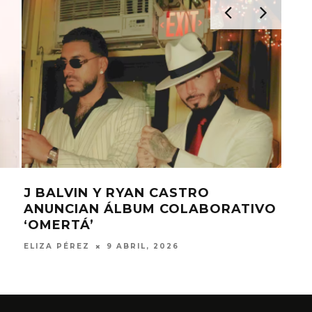
 CASTRO Y DJ
J BALVIN REVERSIONA 
N ‘TONTO’
VAN HALEN PARA MUND
RERO, 2026
ELIZA PÉREZ
28 ENERO, 2026