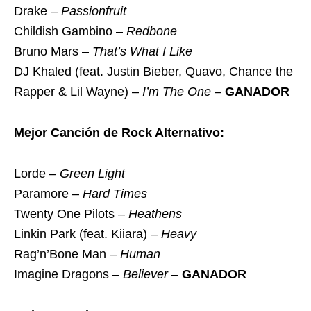
Drake –
Passionfruit
Childish Gambino –
Redbone
Bruno Mars –
That’s What I Like
DJ Khaled (feat. Justin Bieber, Quavo, Chance the
Rapper & Lil Wayne) –
I’m The One
–
GANADOR
Mejor Canción de Rock Alternativo:
Lorde –
Green Light
Paramore –
Hard Times
Twenty One Pilots –
Heathens
Linkin Park (feat. Kiiara) –
Heavy
Rag’n’Bone Man –
Human
Imagine Dragons –
Believer
–
GANADOR