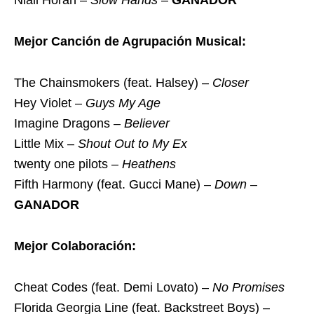
Niall Horan –
Slow Hands
–
GANADOR
Mejor Canción de Agrupación Musical:
The Chainsmokers (feat. Halsey) –
Closer
Hey Violet –
Guys My Age
Imagine Dragons –
Believer
Little Mix –
Shout Out to My Ex
twenty one pilots –
Heathens
Fifth Harmony (feat. Gucci Mane) –
Down
–
GANADOR
Mejor Colaboración:
Cheat Codes (feat. Demi Lovato) –
No Promises
Florida Georgia Line (feat. Backstreet Boys) –