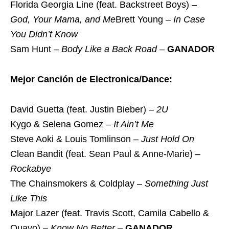
Florida Georgia Line (feat. Backstreet Boys) –
God, Your Mama, and Me
Brett Young –
In Case
You Didn’t Know
Sam Hunt –
Body Like a Back Road
–
GANADOR
Mejor Canción de Electronica/Dance:
David Guetta (feat. Justin Bieber) –
2U
Kygo & Selena Gomez –
It Ain’t Me
Steve Aoki & Louis Tomlinson –
Just Hold On
Clean Bandit (feat. Sean Paul & Anne-Marie) –
Rockabye
The Chainsmokers & Coldplay –
Something Just
Like This
Major Lazer (feat. Travis Scott, Camila Cabello &
Quavo) –
Know No Better
–
GANADOR