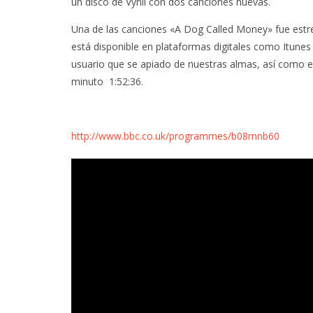
un disco de Vynil con dos canciones nuevas.
Una de las canciones «A Dog Called Money» fue estr
está disponible en plataformas digitales como Itune
usuario que se apiado de nuestras almas, así como e
minuto
1:52:36.
http://www.bbc.co.uk/programmes/b08mnb60