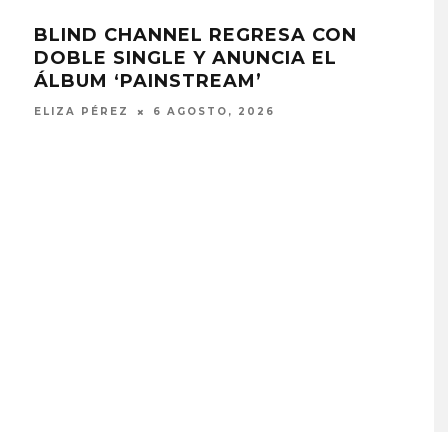
BLIND CHANNEL REGRESA CON
GRE
2
DOBLE SINGLE Y ANUNCIA EL
SIN
ÁLBUM ‘PAINSTREAM’
ELIZ
ELIZA PÉREZ
6 AGOSTO, 2026
MONET IN BLUE EXPLORA 
FRAGILIDAD DEL TIEMPO
CON ‘ALONSO’
7 AGOSTO, 2026