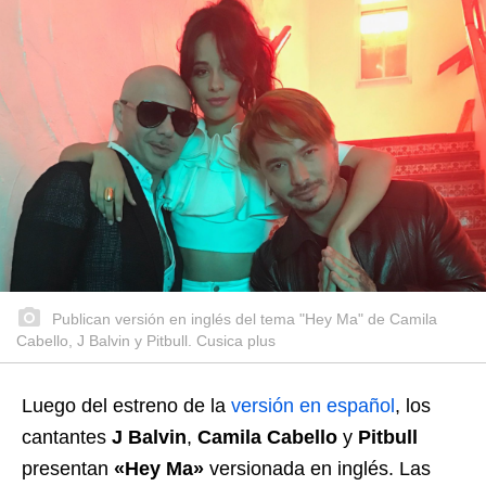
Publican versión en inglés del tema "Hey Ma" de Camila
Cabello, J Balvin y Pitbull. Cusica plus
Luego del estreno de la
versión en español
, los
cantantes
J Balvin
,
Camila Cabello
y
Pitbull
presentan
«Hey Ma»
versionada en inglés. Las