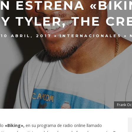
N ESTRENA «BIKI
 Y TYLER, THE C
10 ABRIL, 2017
INTERNACIONALES
Frank Oce
lo
«Biking»,
en su programa de radio online llamado