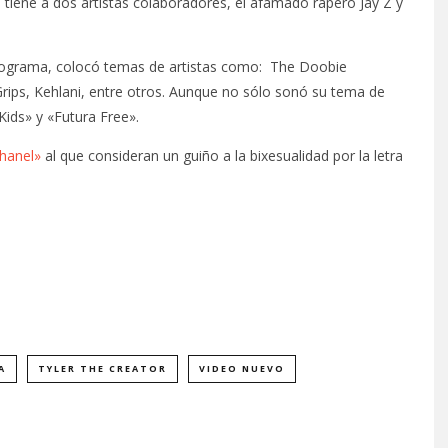
tiene a dos artistas colaboradores, el afamado rapero Jay Z y
 programa, colocó temas de artistas como: The Doobie
rips, Kehlani, entre otros. Aunque no sólo sonó su tema de
Kids» y «Futura Free».
hanel»
al que consideran un guiño a la bixesualidad por la letra
A
TYLER THE CREATOR
VIDEO NUEVO