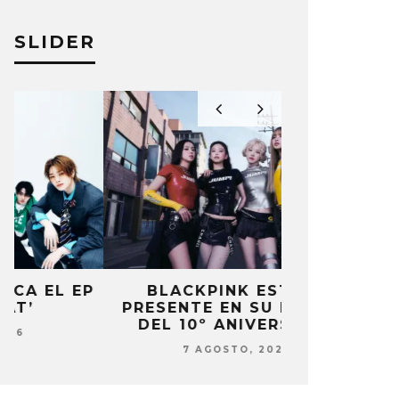
SLIDER
P
BLACKPINK ESTARÁ
DANIELA 
PRESENTE EN SU EVENTO
NUEVA ERA 
DEL 10º ANIVERSARIO
7 AG
7 AGOSTO, 2026