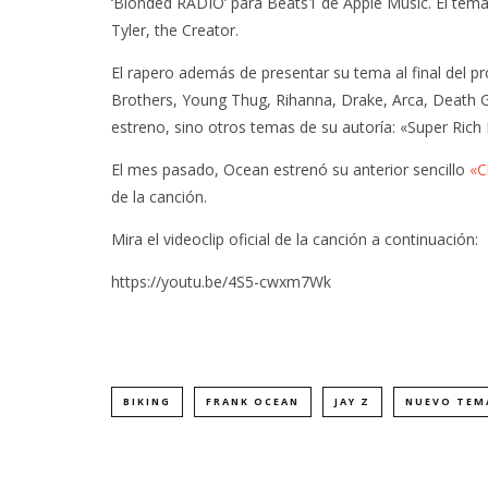
‘Blonded RADIO’ para Beats1 de Apple Music. El tema 
Tyler, the Creator.
El rapero además de presentar su tema al final del
Brothers, Young Thug, Rihanna, Drake, Arca, Death G
estreno, sino otros temas de su autoría: «Super Rich 
El mes pasado, Ocean estrenó su anterior sencillo
«C
de la canción.
Mira el videoclip oficial de la canción a continuación:
https://youtu.be/4S5-cwxm7Wk
BIKING
FRANK OCEAN
JAY Z
NUEVO TEM