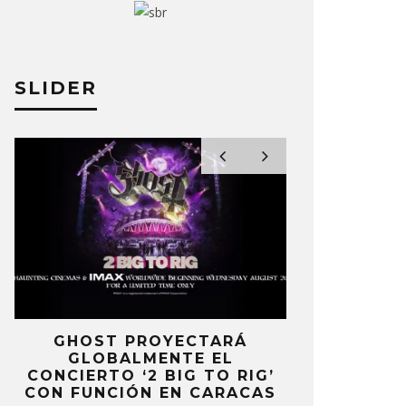
SLIDER
E
GHOST PROYECTARÁ
KAROL 
GLOBALMENTE EL
TRACKLIST
CONCIERTO ‘2 BIG TO RIG’
‘NO ME A
CON FUNCIÓN EN CARACAS
SENTI