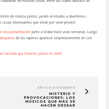
o hablando de muchas cosas, entre las cuales destacó un
ntón de música juntos, yendo al estudio a divertirnos…
 cosas interesantes que están por venir pronto”.
te una presentación
junto a Drake hace unas semanas. Luego
 disqueras
de los raperos apareció sorpresivamente en Los
es lanzada que hicieron juntos en 2009
.
ARTÍCULO SIGUIENTE
MISTERIO Y
PROVOCACIONES: LOS
MÚSICOS QUE MÁS SE
HACEN DESEAR