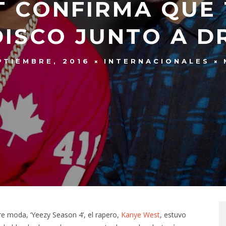
T CONFIRMA QUE 
DISCO JUNTO A D
PTIEMBRE, 2016
INTERNACIONALES
e moda, ‘Yeezy Season 4’, el rapero,
Kanye West
, estuvo