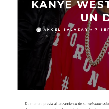
KANYE WES
UN 
ANGEL SALAZAR
7 SE
De manera previa al lanzamiento de su
webshow
sobr