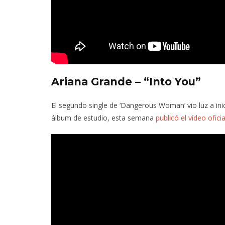
Ariana Grande – “Into You”
El segundo single de ‘Dangerous Woman’ vio luz a ini
álbum de estudio, esta semana
publicó el vídeo oficia