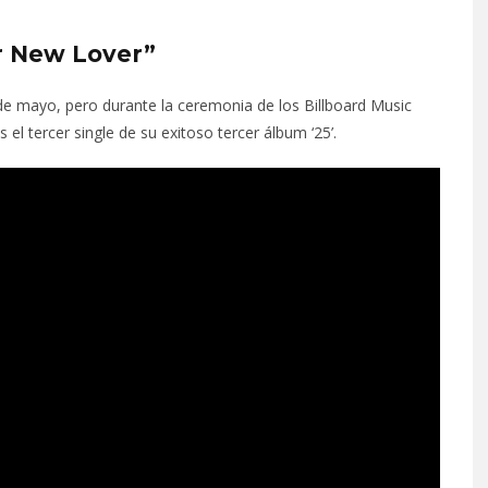
r New Lover”
 de mayo, pero durante la ceremonia de los Billboard Music
es el tercer single de su exitoso tercer álbum ‘25’.