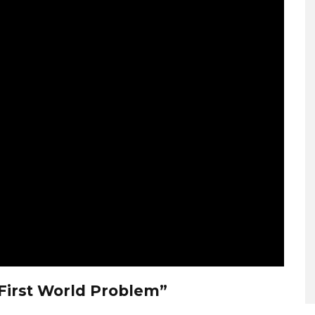
 PUBLICA EL EP
BLACKPINK ESTARÁ
 & THAT’
PRESENTE EN SU EVENTO
DEL 10º ANIVERSARIO
STO, 2026
7 AGOSTO, 2026
First World Problem”