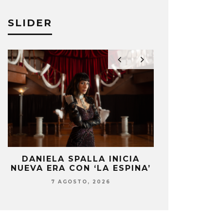
SLIDER
DANIELA SPALLA INICIA
CARLY RAE 
NUEVA ERA CON ‘LA ESPINA’
‘DON’T LE
DANC
7 AGOSTO, 2026
7 AG