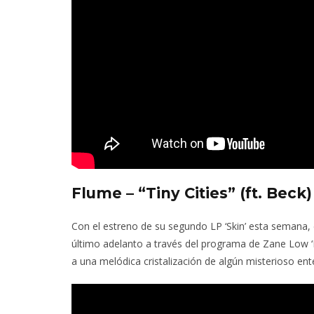
Flume – “Tiny Cities” (ft. Beck)
Con el estreno de su segundo LP ‘Skin’ esta semana,
último adelanto a través del programa de Zane Low ‘B
a una melódica cristalización de algún misterioso ent