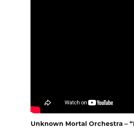
A
JOAQUINA COMPARTE
STRAY KIDS
‘VERANO EN LA CIUDAD’
‘THIS
7 AGOSTO, 2026
7 AGO
Unknown Mortal Orchestra – “