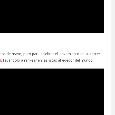
cios de mayo, pero para celebrar el lanzamiento de su tercer
l
, llevándolo a rankear en las listas alrededor del mundo.