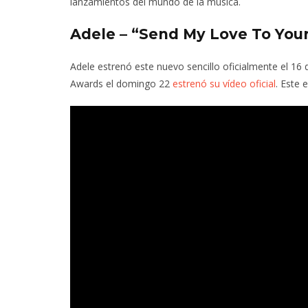
lanzamientos del mundo de la música.
Adele – “Send My Love To You
Adele estrenó este nuevo sencillo oficialmente el 16
Awards el domingo 22
estrenó su vídeo oficial
. Este 