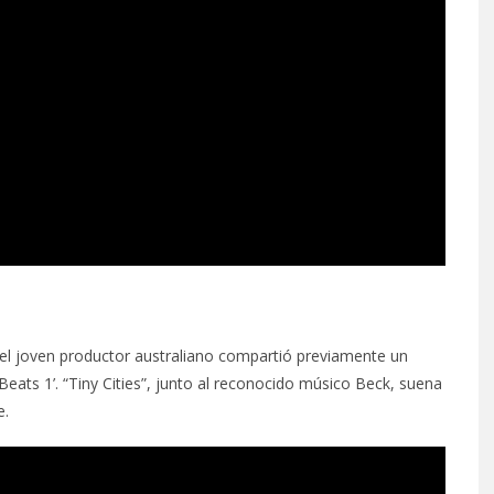
 el joven productor australiano compartió previamente un
eats 1’. “Tiny Cities”, junto al reconocido músico Beck, suena
e.