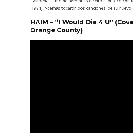
California. El trío de hermanas deleitó al público con 
(1984). Además tocaron dos canciones de su nuevo dis
HAIM – “I Would Die 4 U” (Cove
Orange County)