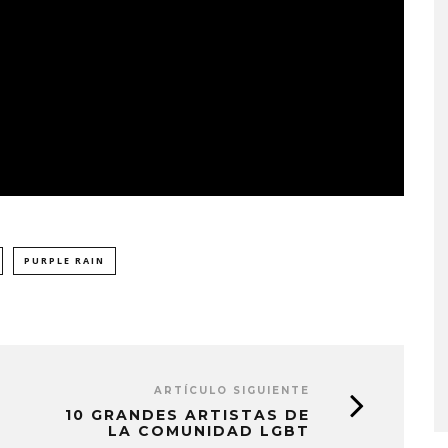
PURPLE RAIN
PLACES IN THE
OZUNA Y OMAR COURTZ
NZA ‘A CASE
ENCIENDEN EL VERANO CO
 THE WORLD’
‘ZIZI’
ARTÍCULO SIGUIENTE
STO, 2026
5 AGOSTO, 2026
10 GRANDES ARTISTAS DE
LA COMUNIDAD LGBT