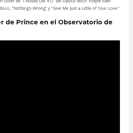
un cover de “I Would Die 4 U” del clásico disco ‘Purple Rain’
co, “Nothing’s Wrong” y “Give Me Just a Little of Your Love.”
r de Prince en el Observatorio de