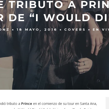
E TRIBUTO A PRI
 DE “I WOULD DI
ONZ
18 MAYO, 2016
COVERS
EN V
ndió tributo a
Prince
en el comienzo de su tour en Santa Ana,