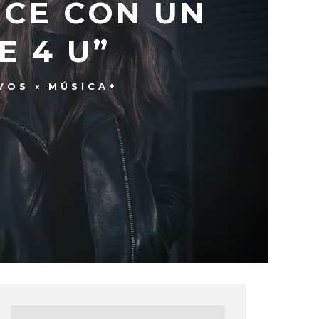
NCE CON UN
E 4 U”
IVOS
MÚSICA+