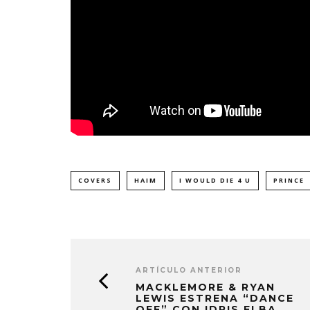
COVERS
HAIM
I WOULD DIE 4 U
PRINCE
KISS OF LIFE LANZA EL
CHANGING 
SENCILLO ‘SWEAT’
FIRE LA
AGAINST
4 AGOSTO, 2026
ARTÍCULO ANTERIOR
5 AGO
MACKLEMORE & RYAN
LEWIS ESTRENA “DANCE
OFF” CON IDRIS ELBA