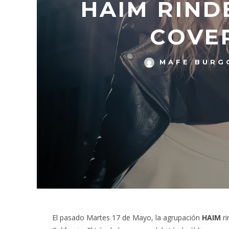
HAIM RIND
COVER
MAFE BURG
El pasado Martes 17 de Mayo, la agrupación
HAIM
ri