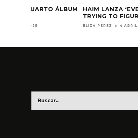
’S
HAIM LANZA SU SENCILLO
T’
‘RELATIONSHIPS’
ELIZA PÉREZ
12 MARZO, 2025