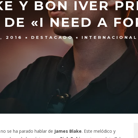
E Y BON IVER P
 DE «I NEED A FO
, 2016
DESTACADO
INTERNACIONAL
 no se ha parado hablar de
James Blake
. Este melódico y