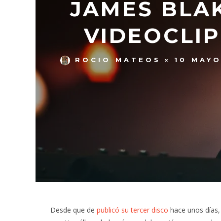
JAMES BLAK
VIDEOCLIP
ROCIO MATEOS
10 MAYO
Desde que de
publicó su tercer disco
hace unos días,