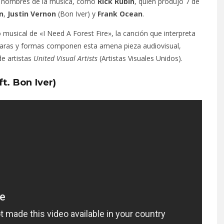
s nombres de la música, como
Rick Rubin
, quien produjo 7 de
n
,
Justin Vernon
(Bon Iver) y
Frank Ocean
.
musical de «I Need A Forest Fire», la canción que interpreta
maras y formas componen esta amena pieza audiovisual,
de artistas
United Visual Artists
(Artistas Visuales Unidos).
t. Bon Iver)