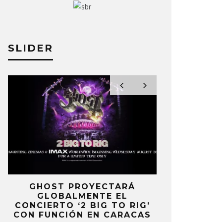
 IVER LANZA NUEVO EP Y DOS
BON IVER 
EOCLIPS
PRIMER A
O MOREAN
18 OCTUBRE, 2024
JULIO MOREAN
SLIDER
E
GHOST PROYECTARÁ
KAROL 
GLOBALMENTE EL
TRACKLIST
CONCIERTO ‘2 BIG TO RIG’
‘NO ME A
CON FUNCIÓN EN CARACAS
SENTI