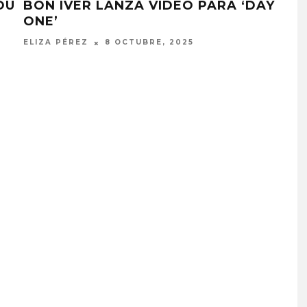
OU
BON IVER LANZA VIDEO PARA ‘DAY
BON
ONE’
VID
ELIZA PÉREZ
8 OCTUBRE, 2025
JULI
EDGAR BAJO EL AGUA ABR
UN NUEVO CAPÍTULO CON
‘CAMPO, PUERTA’
6 AGOSTO, 2026