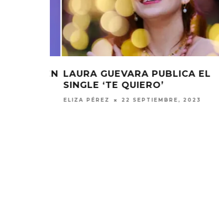
 EL
LAURA GUEVARA ESTRENA EL
SENCILLO ‘SOLEDAD’
23
ELIZA PÉREZ
30 JUNIO, 2023