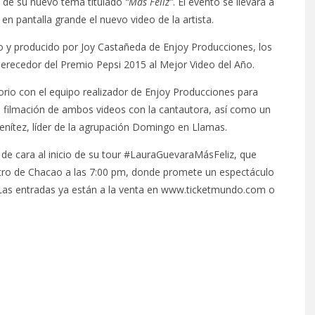
ip de su nuevo tema titulado
“Más Feliz”
. El evento se llevará a
en pantalla grande el nuevo video de la artista.
do y producido por Joy Castañeda de Enjoy Producciones, los
 merecedor del Premio Pepsi 2015 al Mejor Video del Año.
orio con el equipo realizador de Enjoy Producciones para
e filmación de ambos videos con la cantautora, así como un
Benítez, líder de la agrupación Domingo en Llamas.
 de cara al inicio de su tour #LauraGuevaraMásFeliz, que
eatro de Chacao a las 7:00 pm, donde promete un espectáculo
. Las entradas ya están a la venta en www.ticketmundo.com o