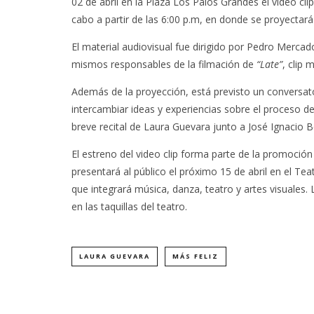
02 de abril en la Plaza Los Palos Grandes el video cl
cabo a partir de las 6:00 p.m, en donde se proyectará 
El material audiovisual fue dirigido por Pedro Merca
mismos responsables de la filmación de
“Late”
, clip
Además de la proyección, está previsto un conversat
intercambiar ideas y experiencias sobre el proceso d
breve recital de Laura Guevara junto a José Ignacio 
El estreno del video clip forma parte de la promoción
presentará al público el próximo 15 de abril en el T
que integrará música, danza, teatro y artes visuales
en las taquillas del teatro.
LAURA GUEVARA
MÁS FELIZ