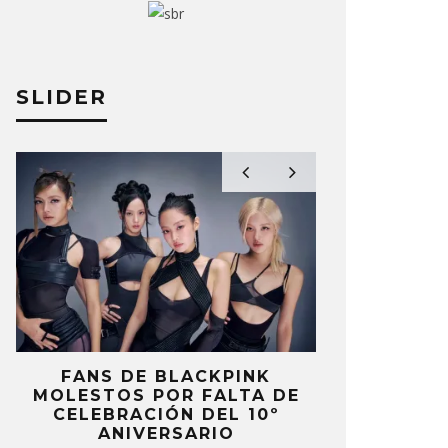
SLIDER
FANS DE BLACKPINK
BLIND CHA
MOLESTOS POR FALTA DE
CON DOB
CELEBRACIÓN DEL 10º
ANUNCI
ANIVERSARIO
‘PAI