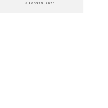
6 AGOSTO, 2026
6 AG