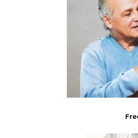
Fre
EDGAR BAJO EL AGUA ABRE
GHOST 
UN NUEVO CAPÍTULO CON
GLOBA
‘CAMPO, PUERTA’
CONCIERTO 
CON FUNCI
6 AGOSTO, 2026