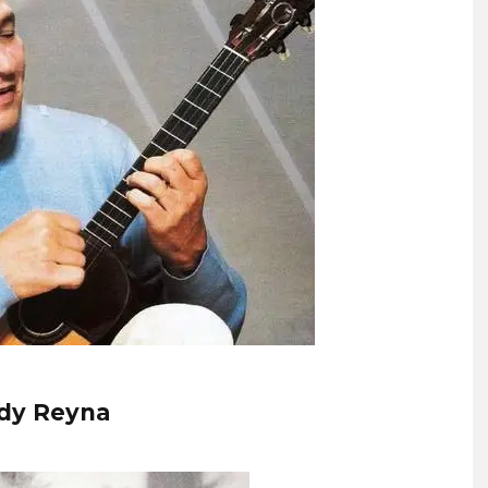
dy Reyna
PROYECTARÁ
KAROL G PRESENTA
LMENTE EL
TRACKLIST DE SU ÁLBUM
‘2 BIG TO RIG’
‘NO ME ARREPIENTO DE
ÓN EN CARACAS
SENTIR TANTO’