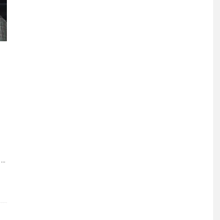
.
...