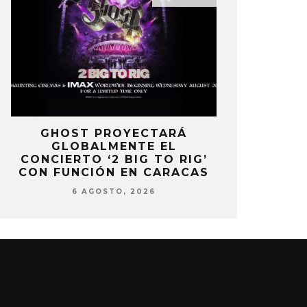
E
GHOST PROYECTARÁ
KAROL 
GLOBALMENTE EL
TRACKLIST
CONCIERTO ‘2 BIG TO RIG’
‘NO ME A
CON FUNCIÓN EN CARACAS
SENTI
6 AGOSTO, 2026
6 AG