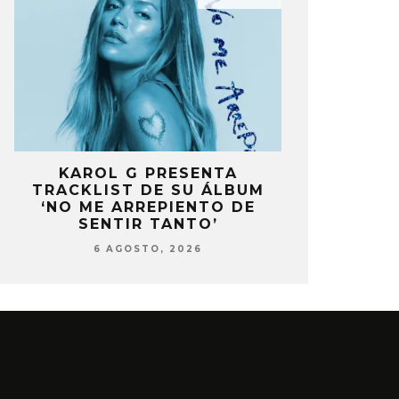
A
KAROL G PRESENTA
FANS DE
A
TRACKLIST DE SU ÁLBUM
MOLESTOS 
‘NO ME ARREPIENTO DE
CELEBRA
SENTIR TANTO’
ANIV
6 AGOSTO, 2026
6 AG