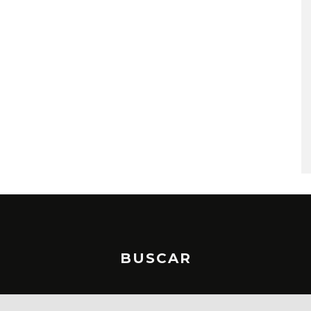
MONET IN BLUE EXPLORA 
FRAGILIDAD DEL TIEMPO
CON ‘ALONSO’
7 AGOSTO, 2026
BUSCAR