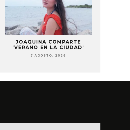
LA
JOAQUINA COMPARTE
STRAY KIDS
‘VERANO EN LA CIUDAD’
‘THI
7 AGOSTO, 2026
7 AG