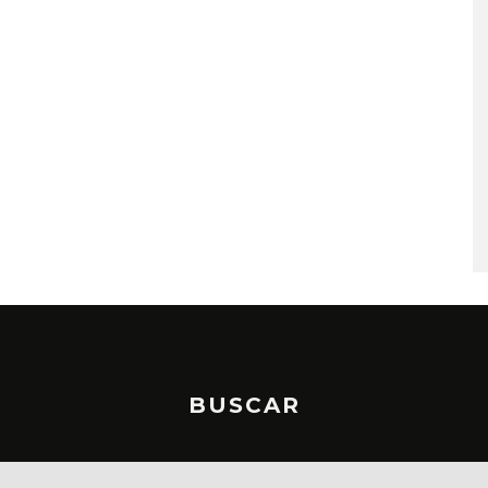
A COMPARTE
STRAY KIDS PUBLICA EL E
N LA CIUDAD’
‘THIS & THAT’
STO, 2026
7 AGOSTO, 2026
BUSCAR