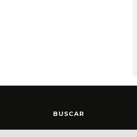
MONET IN BLUE EXPLORA 
FRAGILIDAD DEL TIEMPO
CON ‘ALONSO’
7 AGOSTO, 2026
BUSCAR