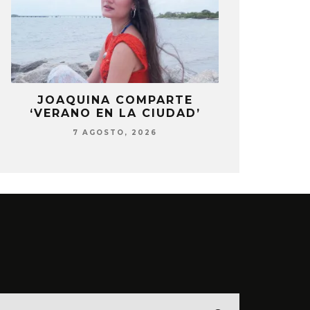
LA
JOAQUINA COMPARTE
STRAY KIDS
‘VERANO EN LA CIUDAD’
‘THI
7 AGOSTO, 2026
7 AG