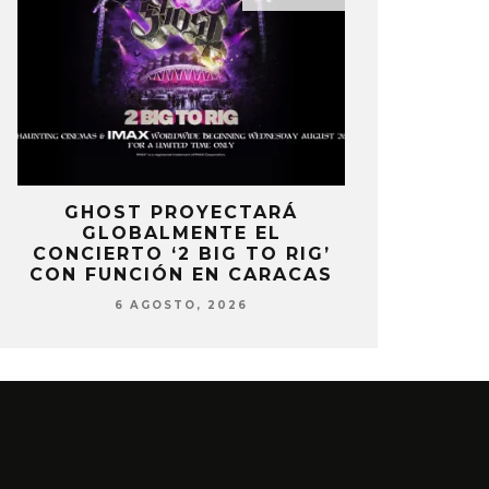
E
GHOST PROYECTARÁ
KAROL 
GLOBALMENTE EL
TRACKLIST
CONCIERTO ‘2 BIG TO RIG’
‘NO ME A
CON FUNCIÓN EN CARACAS
SENTI
6 AGOSTO, 2026
6 AG