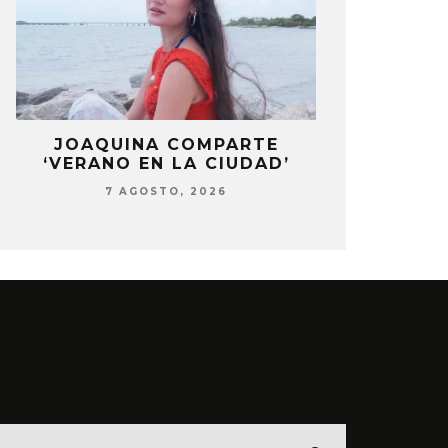
LA
JOAQUINA COMPARTE
STRAY KIDS
‘VERANO EN LA CIUDAD’
‘THI
7 AGOSTO, 2026
7 AG