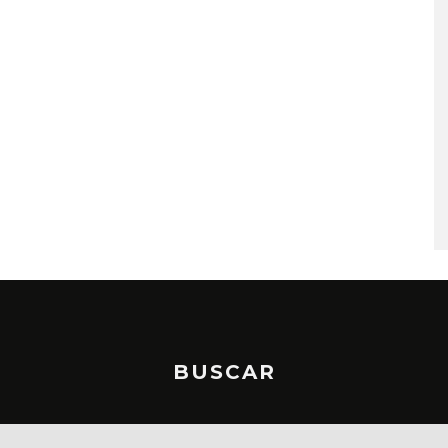
MONET IN BLUE EXPLORA 
FRAGILIDAD DEL TIEMPO
CON ‘ALONSO’
7 AGOSTO, 2026
BUSCAR