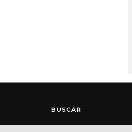
A COMPARTE
STRAY KIDS PUBLICA EL E
N LA CIUDAD’
‘THIS & THAT’
STO, 2026
7 AGOSTO, 2026
BUSCAR