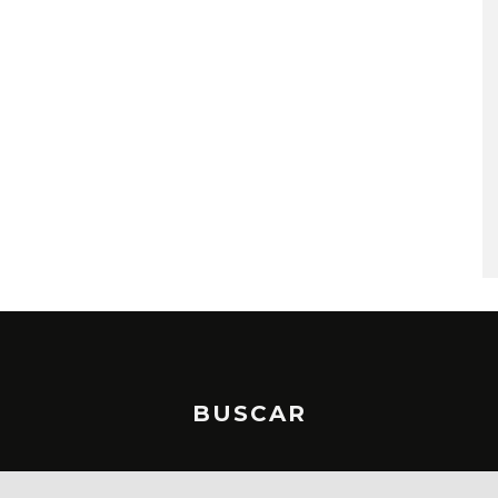
PLACES IN THE
OZUNA Y OMAR COURTZ
NZA ‘A CASE
ENCIENDEN EL VERANO CO
 THE WORLD’
‘ZIZI’
STO, 2026
5 AGOSTO, 2026
BUSCAR