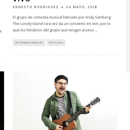
ERNESTO RODRIGUEZ
24 MAYO, 2018
El grupo de comedia musical liderado por Andy Samberg:
The Lonely Island rara vez da un concierto en vivo, por lo
que los fanáticos del grupo que tengan acceso
...
a
IFE LANZA EL
CHANGING PLACES IN THE
INTERNACIONALES
NOTICIAS
LO ‘SWEAT’
FIRE LANZA ‘A CASE
AGAINST THE WORLD’
STO, 2026
5 AGOSTO, 2026