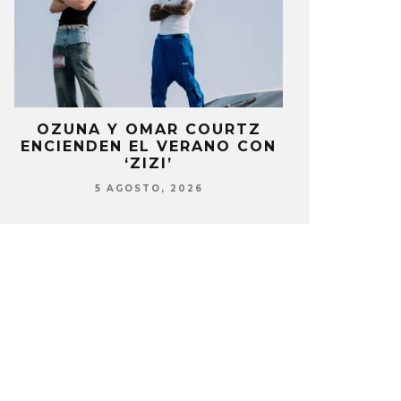
OZUNA Y OMAR COURTZ
NOWZ C
ENCIENDEN EL VERANO CON
SENCILL
‘ZIZI’
5 AG
5 AGOSTO, 2026