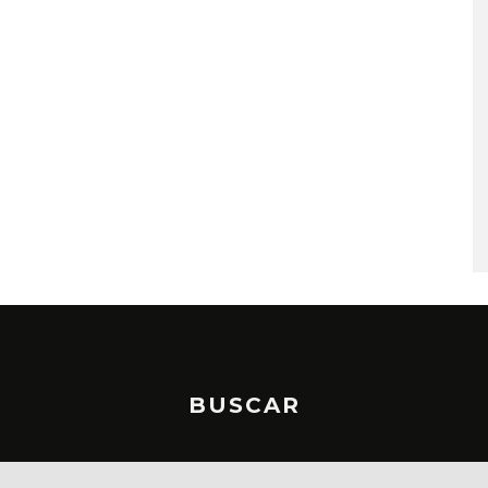
A COMPARTE
STRAY KIDS PUBLICA EL E
N LA CIUDAD’
‘THIS & THAT’
STO, 2026
7 AGOSTO, 2026
BUSCAR