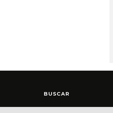
A COMPARTE
STRAY KIDS PUBLICA EL E
N LA CIUDAD’
‘THIS & THAT’
STO, 2026
7 AGOSTO, 2026
BUSCAR