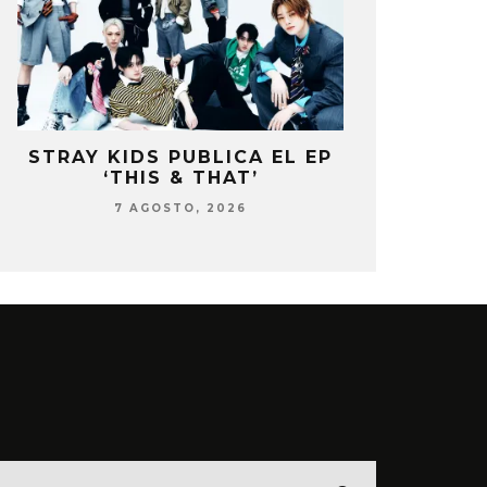
STRAY KIDS PUBLICA EL EP
BLACKP
‘THIS & THAT’
PRESENTE 
DEL 10º
7 AGOSTO, 2026
7 AG