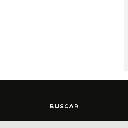
LUE EXPLORA LA
JOAQUINA COMPARTE
D DEL TIEMPO
‘VERANO EN LA CIUDAD’
‘ALONSO’
7 AGOSTO, 2026
STO, 2026
BUSCAR