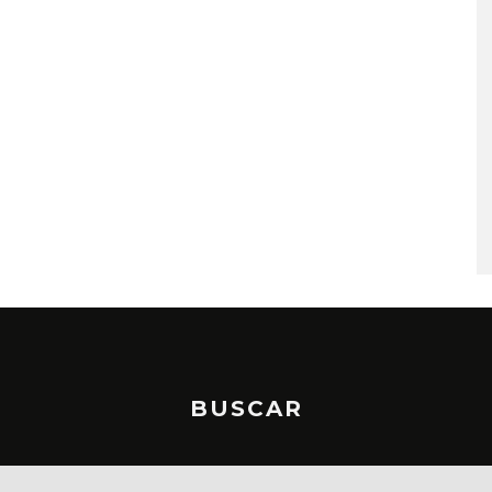
A COMPARTE
STRAY KIDS PUBLICA EL E
N LA CIUDAD’
‘THIS & THAT’
STO, 2026
7 AGOSTO, 2026
BUSCAR