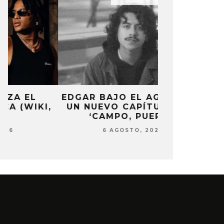
EDGAR BAJO EL AGUA ABRE
DANIELLE P
,
UN NUEVO CAPÍTULO CON
NUEVO ÁLB
‘CAMPO, PUERTA’
‘SUN 
6 AGOSTO, 2026
6 AG