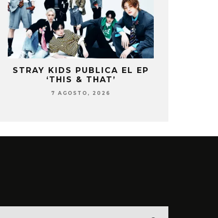
STRAY KIDS PUBLICA EL EP
BLACKP
‘THIS & THAT’
PRESENTE 
DEL 10º
7 AGOSTO, 2026
7 AG