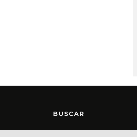
LUE EXPLORA LA
JOAQUINA COMPARTE
D DEL TIEMPO
‘VERANO EN LA CIUDAD’
‘ALONSO’
7 AGOSTO, 2026
STO, 2026
BUSCAR