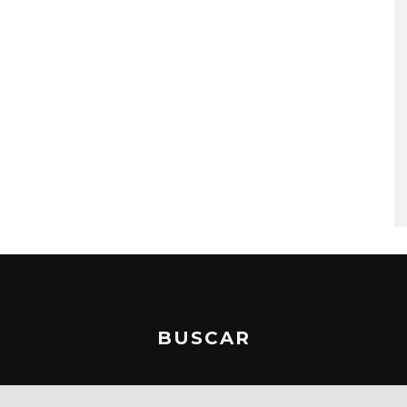
A COMPARTE
STRAY KIDS PUBLICA EL E
N LA CIUDAD’
‘THIS & THAT’
STO, 2026
7 AGOSTO, 2026
BUSCAR