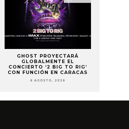
E
GHOST PROYECTARÁ
KAROL 
GLOBALMENTE EL
TRACKLIST
CONCIERTO ‘2 BIG TO RIG’
‘NO ME A
CON FUNCIÓN EN CARACAS
SENTI
6 AGOSTO, 2026
6 AG