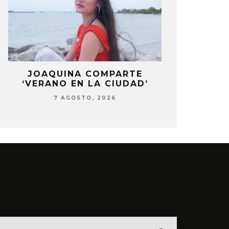
LA
JOAQUINA COMPARTE
STRAY KIDS
‘VERANO EN LA CIUDAD’
‘THI
7 AGOSTO, 2026
7 AG