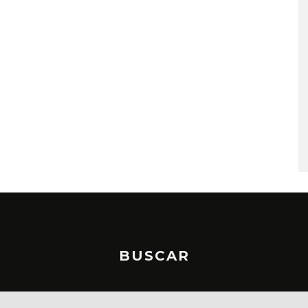
MONET IN BLUE EXPLORA 
FRAGILIDAD DEL TIEMPO
CON ‘ALONSO’
7 AGOSTO, 2026
BUSCAR