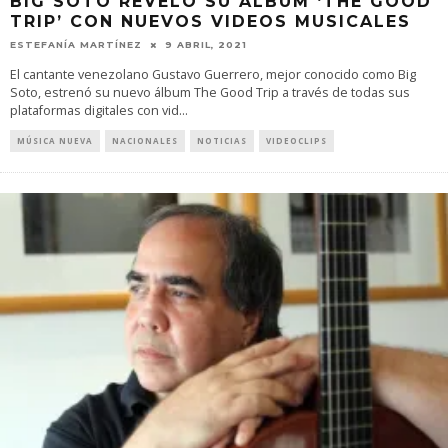
BIG SOTO REVELÓ SU ÁLBUM ‘THE GOOD
TRIP’ CON NUEVOS VIDEOS MUSICALES
ESTEFANÍA MARTÍNEZ
9 ABRIL, 2021
El cantante venezolano Gustavo Guerrero, mejor conocido como Big
Soto, estrenó su nuevo álbum The Good Trip a través de todas sus
plataformas digitales con vid
...
MÚSICA NUEVA
NACIONALES
NOTICIAS
VIDEOCLIPS