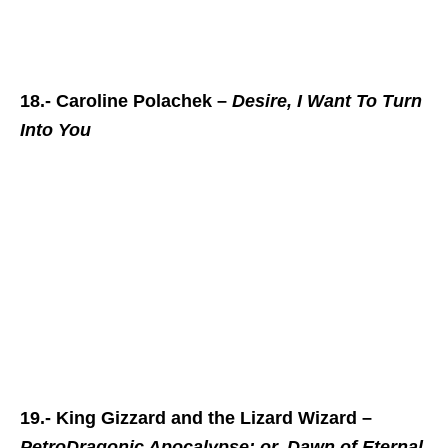
18.- Caroline Polachek –
Desire, I Want To Turn
Into You
19.- King Gizzard and the Lizard Wizard –
PetroDragonic Apocalypse; or, Dawn of Eternal