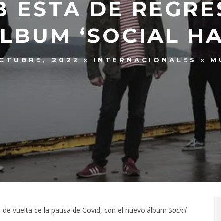
 ESTÁ DE REGRE
LBUM ‘SOCIAL H
CTUBRE, 2022
INTERNACIONALES
M
 de vuelta de la pausa de Covid, con el nuevo álbum
Social