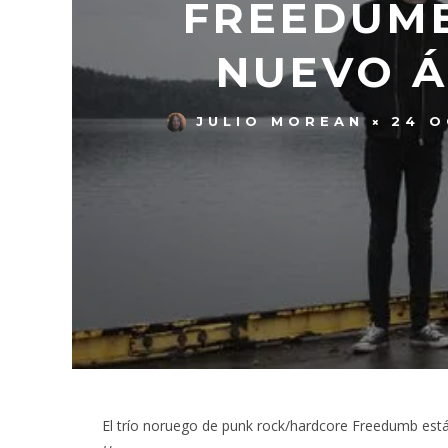
FREEDUMB
NUEVO Á
JULIO MOREAN
24 O
El trío noruego de punk rock/hardcore Freedumb está