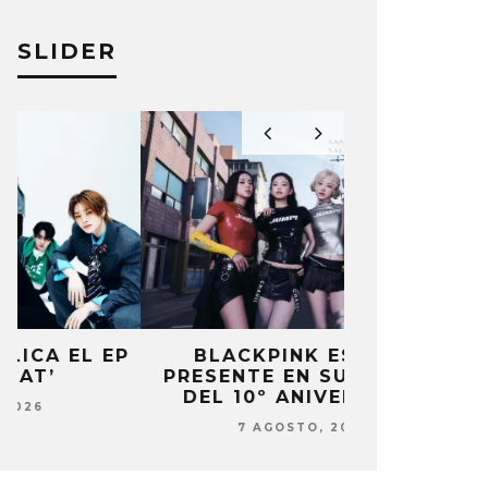
SLIDER
P
BLACKPINK ESTARÁ
DANIELA 
PRESENTE EN SU EVENTO
NUEVA ERA 
DEL 10º ANIVERSARIO
7 AG
7 AGOSTO, 2026