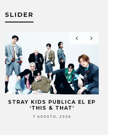
SLIDER
STRAY KIDS PUBLICA EL EP
BLACKP
‘THIS & THAT’
PRESENTE 
DEL 10º
7 AGOSTO, 2026
7 AG