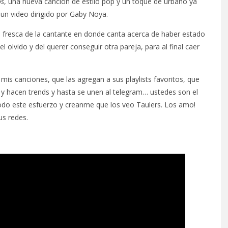
os
, una nueva canción de estilo pop y un toque de urbano ya
un video dirigido por Gaby Noya.
fresca de la cantante en donde canta acerca de haber estado
 olvido y del querer conseguir otra pareja, para al final caer
mis canciones, que las agregan a sus playlists favoritos, que
y hacen trends y hasta se unen al telegram… ustedes son el
odo este esfuerzo y creanme que los veo Taulers. Los amo!
us redes.