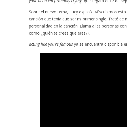
your head i’m probably crying
, que llegará el 17 de se
Sobre el nuevo tema, Lucy explicó…»Escribimos est
canción que tenía que ser mi primer single. Traté d
personalidad en la canción. Llama a las personas con 
como ¿quién te crees que eres?».
acting like you’re famous
ya se encuentra disponible en