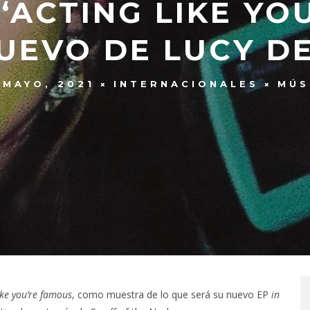
‘ACTING LIKE YO
UEVO DE LUCY D
 MAYO, 2021
INTERNACIONALES
MÚS
ike you’re famous
, como muestra de lo que será su nuevo EP
in