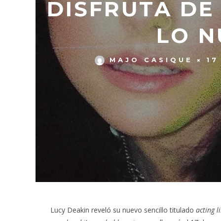
DISFRUTA DE 
LO N
MAJO CASIQUE
17
Lucy Deakin reveló su nuevo sencillo titulado
acting l