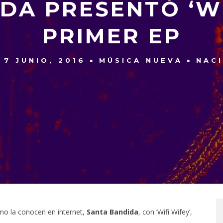
DA PRESENTÓ ‘WIF
PRIMER EP
7 JUNIO, 2016
MÚSICA NUEVA
NAC
mo la conocen en internet,
Santa Bandida
, con ‘Wifi Wifey’,