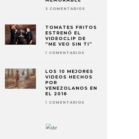
MEMORABLE
3 COMENTARIOS
TOMATES FRITOS
ESTRENÓ EL
VIDEOCLIP DE
“ME VEO SIN TI”
 CANCIONES VENEZOLANAS
LOS 30 M
1 COMENTARIOS
A DEDICAR EN SAN VALENTÍN
NACIONAL
O MATEOS
14 FEBRERO, 2017
STAFF CUSICA
LOS 10 MEJORES
VIDEOS HECHOS
POR
VENEZOLANOS EN
EL 2016
1 COMENTARIOS