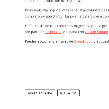
su primera producción discográfica.
Kinky R&B, hip hop y el más sensual postdubstep es
completo
extended play.
La joven artista dispara con 
El EP consta de tres canciones originales, y pasa po
por parte de
Bruno OG
,
y España con
Golden Square
.
Puedes escucharlo a través de
Soundcloud
o adquirir
SANTA BANDIDA
WIFI WIFEY