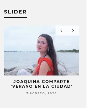
SLIDER
LA
JOAQUINA COMPARTE
STRAY KIDS
‘VERANO EN LA CIUDAD’
‘THI
7 AGOSTO, 2026
7 AG