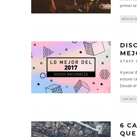
primer te
MÚSICA 
DIS
MEJ
STAFF 
A pesar d
estuvo c
Desde el
TOP2017
6 C
QUE