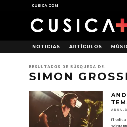
CUSICA.COM
NOTICIAS
ARTÍCULOS
MÚSI
RESULTADOS DE BÚSQUEDA DE:
SIMON GROS
AND
TEM
ARNALD
El solist
solista t