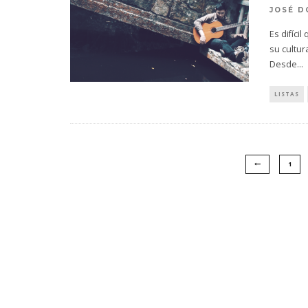
JOSÉ D
Es difíci
su cultur
Desde
...
LISTAS
1