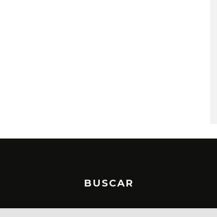
EDGAR BAJO EL AGUA ABR
UN NUEVO CAPÍTULO CON
‘CAMPO, PUERTA’
6 AGOSTO, 2026
BUSCAR