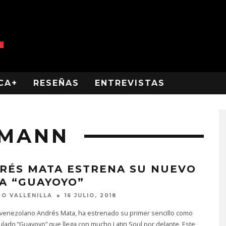
CA+
RESEÑAS
ENTREVISTAS
SMANN
RÉS MATA ESTRENA SU NUEVO
A “GUAYOYO”
O VALLENILLA
16 JULIO, 2018
a venezolano Andrés Mata, ha estrenado su primer sencillo como
itulado “Guayoyo” que llega con mucho Latin Soul por delante. Este