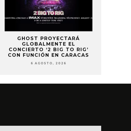
E
GHOST PROYECTARÁ
KAROL 
GLOBALMENTE EL
TRACKLIST
CONCIERTO ‘2 BIG TO RIG’
‘NO ME A
CON FUNCIÓN EN CARACAS
SENTI
6 AGOSTO, 2026
6 AG