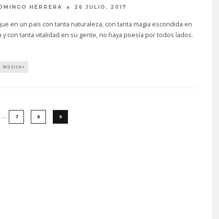
OMINGO HERRERA
26 JULIO, 2017
l que en un país con tanta naturaleza, con tanta magia escondida en
a y con tanta vitalidad en su gente, no haya poesía por todos lados.
MÚSICA+
…
7
8
9